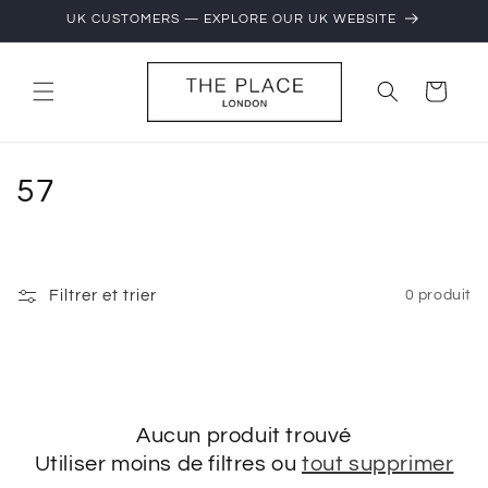
et
UK CUSTOMERS — EXPLORE OUR UK WEBSITE
passer
au
contenu
Panier
C
57
o
l
Filtrer et trier
0 produit
l
e
c
Aucun produit trouvé
t
Utiliser moins de filtres ou
tout supprimer
i