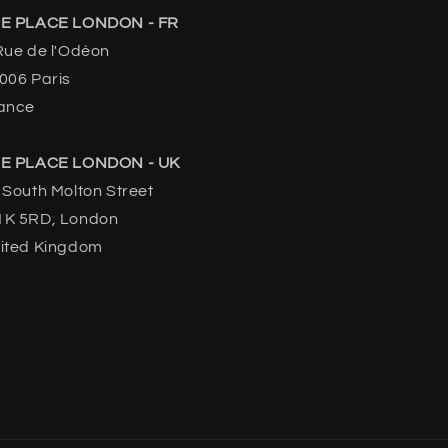
E PLACE LONDON - FR
Rue de l'Odéon
006 Paris
ance
E PLACE LONDON - UK
 South Molton Street
K 5RD, London
ited Kingdom