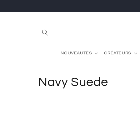
et
passer
au
contenu
NOUVEAUTÉS
CRÉATEURS
C
Navy Suede
o
l
l